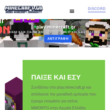
DISCORD
DEV BLOGS
CONTACT US
play.minecraft.gr
ΚΆΝΕ ΚΛΙΚ ΓΙΑ ΝΑ ΑΝΤΙΓΡΆΨΕΙΣ ΤΗΝ IP ΚΑΙ ΝΑ ΣΥΝΔΕΘΕΙΣ
ΑΝΤΙΓΡΑΦΗ
ΠΑΙΞΕ ΚΑΙ ΕΣΥ
Συνδέσου στο play.minecraft.gr και
απόλαυσε την μοναδική εμπειρία που
έχουμε ετοιμάσει για εσένα.
MMORPG στην Αρχαία Ελλάδα.