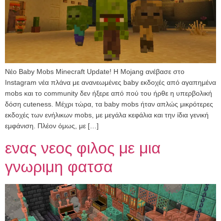
Νέο Baby Mobs Minecraft Update! Η Mojang ανέβασε στο
Instagram νέα πλάνα με ανανεωμένες baby εκδοχές από αγαπημένα
mobs και το community δεν ήξερε από πού του ήρθε η υπερβολική
δόση cuteness. Μέχρι τώρα, τα baby mobs ήταν απλώς μικρότερες
εκδοχές των ενήλικων mobs, με μεγάλα κεφάλια και την ίδια γενική
εμφάνιση. Πλέον όμως, με […]
ενας νεος φιλος με μια
γνωριμη φατσα